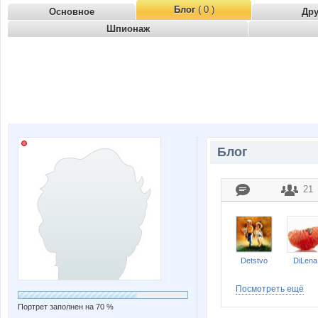
Блог
( 0 )
Основное
Др
Шпионаж
Блог
21
Detstvo
DiLena
Посмотреть ещё
Портрет заполнен на 70 %