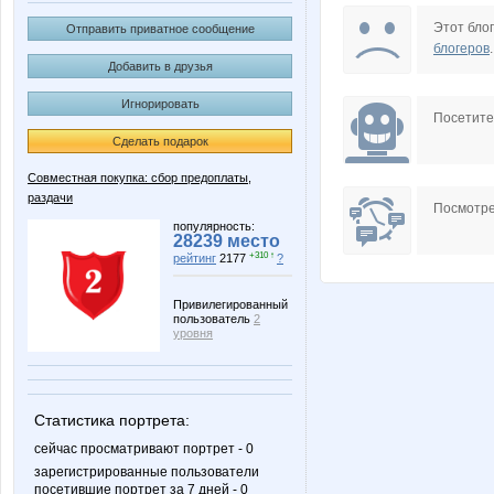
confessa*
olgasb2
Этот блог
Отправить приватное сообщение
блогеров
.
Добавить в друзья
Игнорировать
СУ!!ПЕР
Викузя
Посетит
Сделать подарок
Совместная покупка: сбор предоплаты,
раздачи
Посмотре
популярность:
28239 место
+310 ↑
рейтинг
2177
?
Привилегированный
пользователь
2
уровня
Статистика портрета:
сейчас просматривают портрет - 0
зарегистрированные пользователи
посетившие портрет за 7 дней - 0